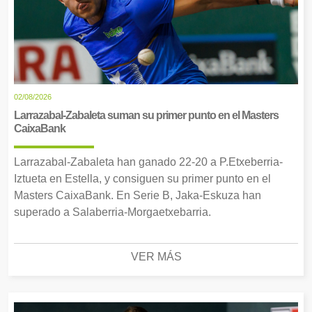
02/08/2026
Larrazabal-Zabaleta suman su primer punto en el Masters
CaixaBank
Larrazabal-Zabaleta han ganado 22-20 a P.Etxeberria-
Iztueta en Estella, y consiguen su primer punto en el
Masters CaixaBank. En Serie B, Jaka-Eskuza han
superado a Salaberria-Morgaetxebarria.
VER MÁS