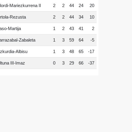
lordi-Mariezkurrena II
2
2
44
24
20
rtola-Rezusta
2
2
44
34
10
aso-Martija
1
2
43
41
2
arrazabal-Zabaleta
1
3
59
64
-5
zkurdia-Albisu
1
3
48
65
-17
ltuna III-Imaz
0
3
29
66
-37