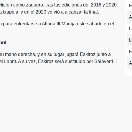
etición como zaguero, tras las ediciones del 2016 y 2020.
E
 txapela, y en el 2020 volvió a alcanzar la final.
A
 para enfrentarse a Altuna III-Martija este sábado en el
L
L
brit
E
u mano derecha, y en su lugar jugará Eskiroz junto a
 Labrit. A su vez, Eskiroz será sustituido por Salaverri II
A