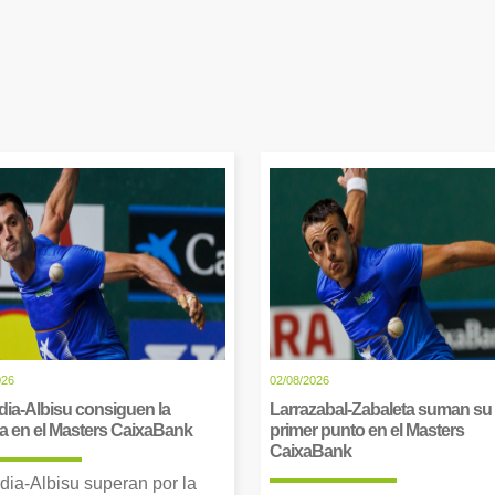
026
02/08/2026
dia-Albisu consiguen la
Larrazabal-Zabaleta suman su
ia en el Masters CaixaBank
primer punto en el Masters
CaixaBank
dia-Albisu superan por la