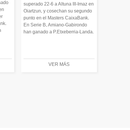
nado
superado 22-6 a Altuna III-Imaz en
en
Oiartzun, y cosechan su segundo
er
punto en el Masters CaixaBank.
nk.
En Serie B, Amiano-Gabirondo
n
han ganado a P.Etxeberria-Landa.
VER MÁS