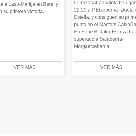
Larrazabal-Zabaleta han ga
a a Laso-Martija en Bera, y
22-20 a P.Etxeberria-Iztueta 
 su primera victoria.
Estella, y consiguen su prim
punto en el Masters CaixaBa
En Serie B, Jaka-Eskuza ha
superado a Salaberria-
Morgaetxebarria.
VER MÁS
VER MÁS