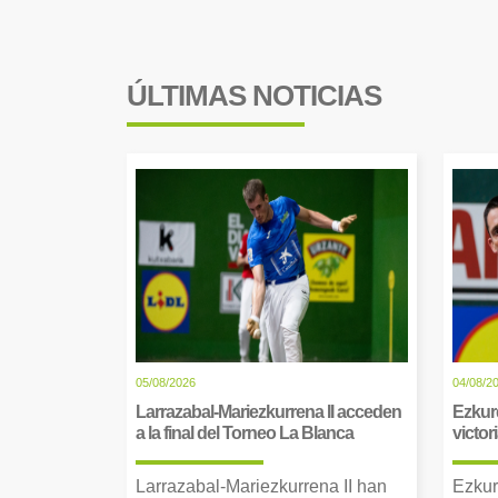
ÚLTIMAS NOTICIAS
05/08/2026
04/08/2
Larrazabal-Mariezkurrena II acceden
Ezkur
a la final del Torneo La Blanca
victor
Larrazabal-Mariezkurrena II han
Ezkur