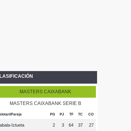
LASIFICACIÓN
MASTERS CAIXABANK
MASTERS CAIXABANK SERIE B
elotari/Pareja
PG
PJ
TF
TC
CO
abala-Iztueta
2
3
64
37
27