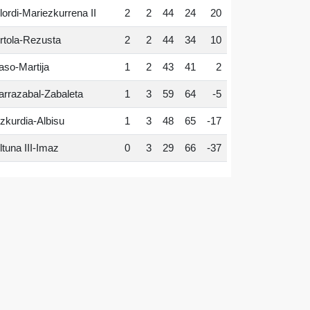
lordi-Mariezkurrena II
2
2
44
24
20
rtola-Rezusta
2
2
44
34
10
aso-Martija
1
2
43
41
2
arrazabal-Zabaleta
1
3
59
64
-5
zkurdia-Albisu
1
3
48
65
-17
ltuna III-Imaz
0
3
29
66
-37