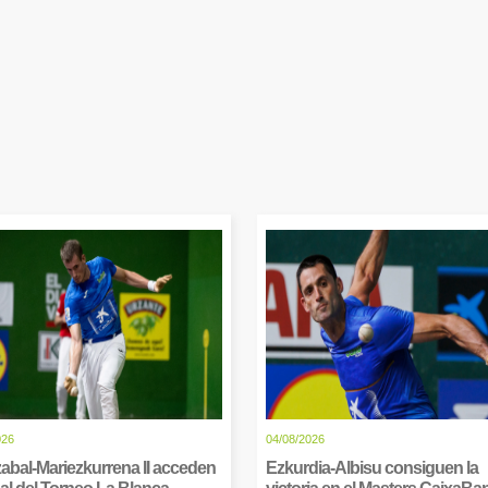
026
04/08/2026
abal-Mariezkurrena II acceden
Ezkurdia-Albisu consiguen la