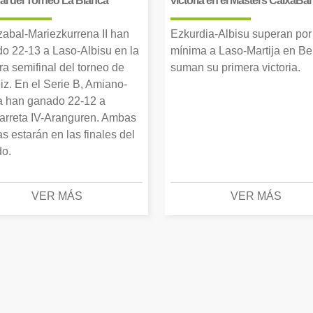
inal del Torneo La Blanca
victoria en el Masters CaixaBa
zabal-Mariezkurrena II han
Ezkurdia-Albisu superan por
o 22-13 a Laso-Albisu en la
mínima a Laso-Martija en Ber
ra semifinal del torneo de
suman su primera victoria.
iz. En el Serie B, Amiano-
 han ganado 22-12 a
arreta IV-Aranguren. Ambas
as estarán en las finales del
o.
VER MÁS
VER MÁS