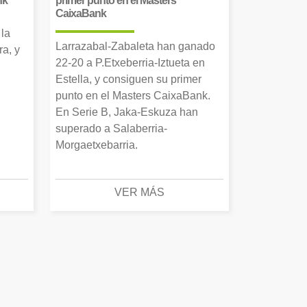
nk
primer punto en el Masters
CaixaBank
 la
Larrazabal-Zabaleta han ganado
a, y
22-20 a P.Etxeberria-Iztueta en
Estella, y consiguen su primer
punto en el Masters CaixaBank.
En Serie B, Jaka-Eskuza han
superado a Salaberria-
Morgaetxebarria.
VER MÁS