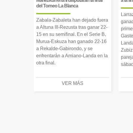
Mariezkurrena II disputarán la final
a la f
del Torneo La Blanca
Larra
Zabala-Zabaleta han dejado fuera
ganad
a Altuna III-Rezusta tras ganar 22-
prime
15 en su semifinal. En el Serie B,
Gaste
Murua-Eskuza han ganado 22-16
Landa
a Rekalde-Gabirondo, y se
Zubiz
enfrentarán a Amiano-Landa en la
parej
otra final.
sábad
VER MÁS