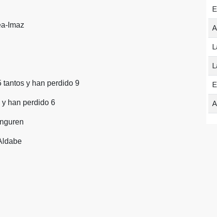
E
xea-Imaz
A
L
L
 tantos y han perdido 9
E
 y han perdido 6
A
anguren
-Aldabe