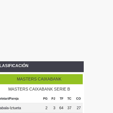
LASIFICACIÓN
MASTERS CAIXABANK
MASTERS CAIXABANK SERIE B
elotari/Pareja
PG
PJ
TF
TC
CO
abala-Iztueta
2
3
64
37
27