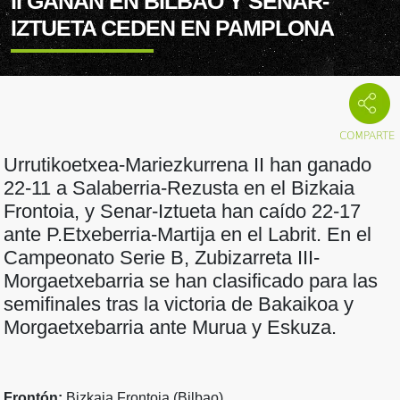
II GANAN EN BILBAO Y SENAR-
IZTUETA CEDEN EN PAMPLONA
Urrutikoetxea-Mariezkurrena II han ganado
22-11 a Salaberria-Rezusta en el Bizkaia
Frontoia, y Senar-Iztueta han caído 22-17
ante P.Etxeberria-Martija en el Labrit. En el
Campeonato Serie B, Zubizarreta III-
Morgaetxebarria se han clasificado para las
semifinales tras la victoria de Bakaikoa y
Morgaetxebarria ante Murua y Eskuza.
Frontón:
Bizkaia Frontoia (Bilbao)