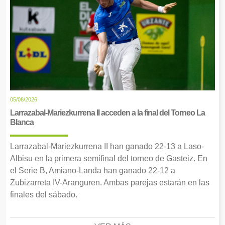
05/08/2026
Larrazabal-Mariezkurrena II acceden a la final del Torneo La
Blanca
Larrazabal-Mariezkurrena II han ganado 22-13 a Laso-
Albisu en la primera semifinal del torneo de Gasteiz. En
el Serie B, Amiano-Landa han ganado 22-12 a
Zubizarreta IV-Aranguren. Ambas parejas estarán en las
finales del sábado.