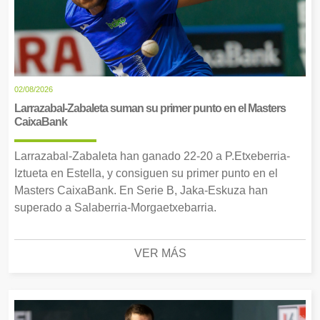
02/08/2026
Larrazabal-Zabaleta suman su primer punto en el Masters
CaixaBank
Larrazabal-Zabaleta han ganado 22-20 a P.Etxeberria-
Iztueta en Estella, y consiguen su primer punto en el
Masters CaixaBank. En Serie B, Jaka-Eskuza han
superado a Salaberria-Morgaetxebarria.
VER MÁS