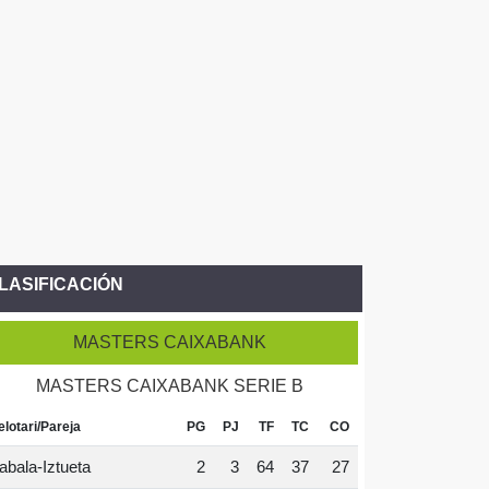
LASIFICACIÓN
MASTERS CAIXABANK
MASTERS CAIXABANK SERIE B
elotari/Pareja
PG
PJ
TF
TC
CO
abala-Iztueta
2
3
64
37
27