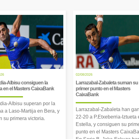
026
02/08/2026
dia-Albisu consiguen la
Larrazabal-Zabaleta suman su
ia en el Masters CaixaBank
primer punto en el Masters
CaixaBank
dia-Albisu superan por la
Larrazabal-Zabaleta han ga
a a Laso-Martija en Bera, y
22-20 a P.Etxeberria-Iztueta 
 su primera victoria.
Estella, y consiguen su prim
punto en el Masters CaixaBa