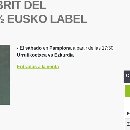
BRIT DEL
½ EUSKO LABEL
• El
sábado
en
Pamplona
a partir de las 17:30:
Urrutikoetxea vs Ezkurdia
Entradas a la venta
C
P
Z