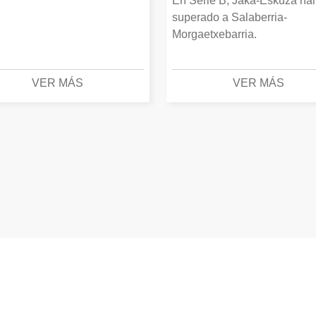
En Serie B, Jaka-Eskuza ha
superado a Salaberria-
Morgaetxebarria.
VER MÁS
VER MÁS