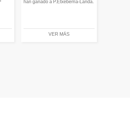
n
han ganado a P.Etxeberria-Landa.
VER MÁS