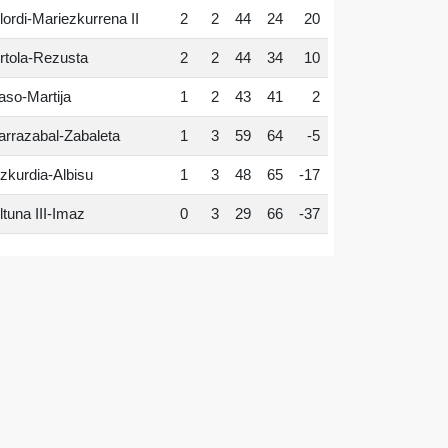
lordi-Mariezkurrena II
2
2
44
24
20
rtola-Rezusta
2
2
44
34
10
aso-Martija
1
2
43
41
2
arrazabal-Zabaleta
1
3
59
64
-5
zkurdia-Albisu
1
3
48
65
-17
ltuna III-Imaz
0
3
29
66
-37