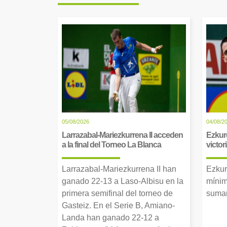
05/08/2026
04/08/2
Larrazabal-Mariezkurrena II acceden
Ezkur
a la final del Torneo La Blanca
victor
Larrazabal-Mariezkurrena II han
Ezkur
ganado 22-13 a Laso-Albisu en la
mínim
primera semifinal del torneo de
suman
Gasteiz. En el Serie B, Amiano-
Landa han ganado 22-12 a