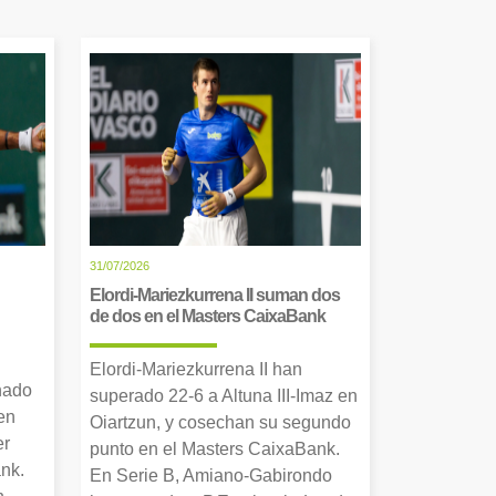
31/07/2026
Elordi-Mariezkurrena II suman dos
de dos en el Masters CaixaBank
Elordi-Mariezkurrena II han
nado
superado 22-6 a Altuna III-Imaz en
en
Oiartzun, y cosechan su segundo
er
punto en el Masters CaixaBank.
nk.
En Serie B, Amiano-Gabirondo