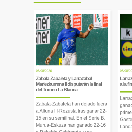
06/08/2026
05/08/2
Zabala-Zabaleta y Larrazabal-
Larraz
Mariezkurrena II disputarán la final
a la f
del Torneo La Blanca
Larra
Zabala-Zabaleta han dejado fuera
ganad
a Altuna III-Rezusta tras ganar 22-
prime
15 en su semifinal. En el Serie B,
Gaste
Murua-Eskuza han ganado 22-16
Landa