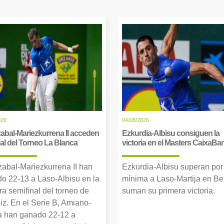
026
04/08/2026
abal-Mariezkurrena II acceden
Ezkurdia-Albisu consiguen la
inal del Torneo La Blanca
victoria en el Masters CaixaBa
zabal-Mariezkurrena II han
Ezkurdia-Albisu superan por
o 22-13 a Laso-Albisu en la
mínima a Laso-Martija en Ber
ra semifinal del torneo de
suman su primera victoria.
iz. En el Serie B, Amiano-
 han ganado 22-12 a