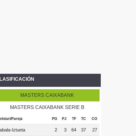
LASIFICACIÓN
MASTERS CAIXABANK
MASTERS CAIXABANK SERIE B
elotari/Pareja
PG
PJ
TF
TC
CO
abala-Iztueta
2
3
64
37
27