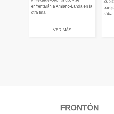
a Rekalde-Gabirondo, y se
Zubiz
enfrentarán a Amiano-Landa en la
parej
otra final.
sábad
VER MÁS
FRONTÓN