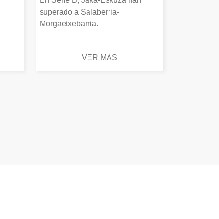
En Serie B, Jaka-Eskuza han
superado a Salaberria-
Morgaetxebarria.
VER MÁS