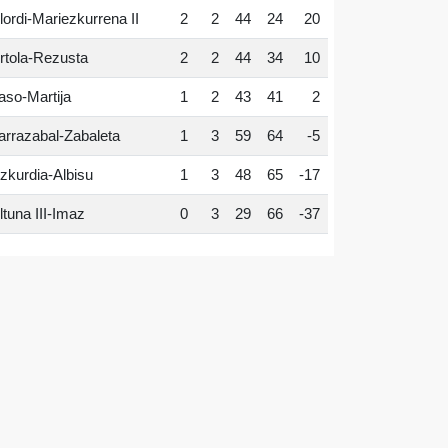
lordi-Mariezkurrena II
2
2
44
24
20
rtola-Rezusta
2
2
44
34
10
aso-Martija
1
2
43
41
2
arrazabal-Zabaleta
1
3
59
64
-5
zkurdia-Albisu
1
3
48
65
-17
ltuna III-Imaz
0
3
29
66
-37