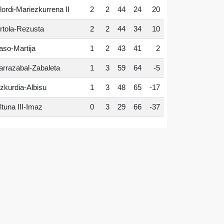
lordi-Mariezkurrena II
2
2
44
24
20
rtola-Rezusta
2
2
44
34
10
aso-Martija
1
2
43
41
2
arrazabal-Zabaleta
1
3
59
64
-5
zkurdia-Albisu
1
3
48
65
-17
ltuna III-Imaz
0
3
29
66
-37