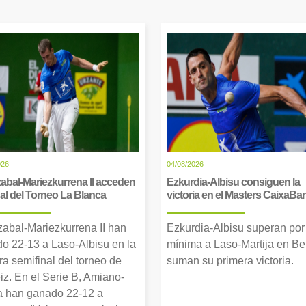
026
04/08/2026
abal-Mariezkurrena II acceden
Ezkurdia-Albisu consiguen la
inal del Torneo La Blanca
victoria en el Masters CaixaBa
zabal-Mariezkurrena II han
Ezkurdia-Albisu superan por
o 22-13 a Laso-Albisu en la
mínima a Laso-Martija en Ber
ra semifinal del torneo de
suman su primera victoria.
iz. En el Serie B, Amiano-
 han ganado 22-12 a