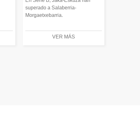
En Serie B, Jaka-Eskuza han
superado a Salaberria-
Morgaetxebarria.
VER MÁS