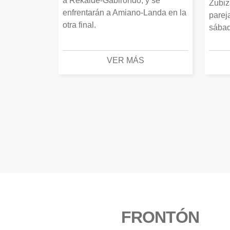
a Rekalde-Gabirondo, y se
Zubiz
enfrentarán a Amiano-Landa en la
parej
otra final.
sábad
VER MÁS
FRONTÓN