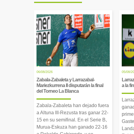
06/08/2026
05/08/2
Zabala-Zabaleta y Larrazabal-
Larraz
Mariezkurrena II disputarán la final
a la f
del Torneo La Blanca
Larra
Zabala-Zabaleta han dejado fuera
ganad
a Altuna III-Rezusta tras ganar 22-
prime
15 en su semifinal. En el Serie B,
Gaste
Murua-Eskuza han ganado 22-16
Landa