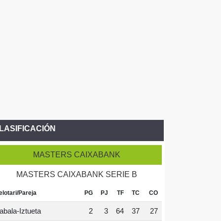
LASIFICACIÓN
MASTERS CAIXABANK
MASTERS CAIXABANK SERIE B
elotari/Pareja
PG
PJ
TF
TC
CO
abala-Iztueta
2
3
64
37
27