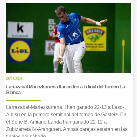
05/08/2026
Larrazabal-Mariezkurrena II acceden a la final del Torneo La
Blanca
Larrazabal-Mariezkurrena II han ganado 22-13 a Laso-
Albisu en la primera semifinal del torneo de Gasteiz. En
el Serie B, Amiano-Landa han ganado 22-12 a
Zubizarreta IV-Aranguren. Ambas parejas estarán en las
finales del sábado.