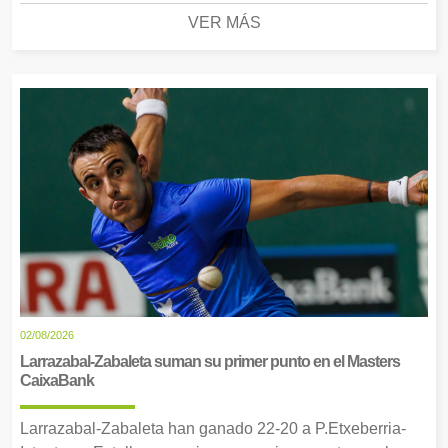
VER MÁS
02/08/2026
Larrazabal-Zabaleta suman su primer punto en el Masters
CaixaBank
Larrazabal-Zabaleta han ganado 22-20 a P.Etxeberria-