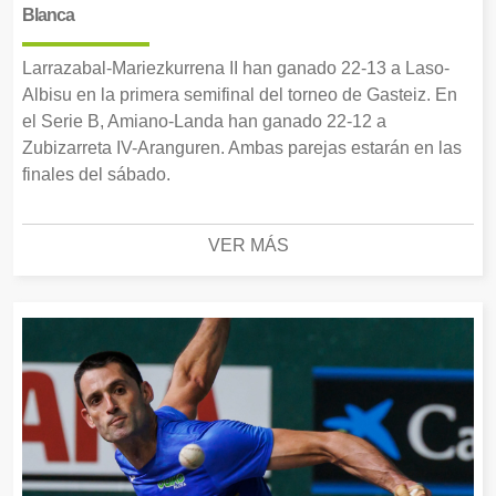
Blanca
Larrazabal-Mariezkurrena II han ganado 22-13 a Laso-
Albisu en la primera semifinal del torneo de Gasteiz. En
el Serie B, Amiano-Landa han ganado 22-12 a
Zubizarreta IV-Aranguren. Ambas parejas estarán en las
finales del sábado.
VER MÁS