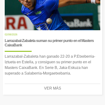
02/08/2026
Larrazabal-Zabaleta suman su primer punto en el Masters
CaixaBank
Larrazabal-Zabaleta han ganado 22-20 a P.Etxeberria-
Iztueta en Estella, y consiguen su primer punto en el
Masters CaixaBank. En Serie B, Jaka-Eskuza han
superado a Salaberria-Morgaetxebarria.
VER MÁS