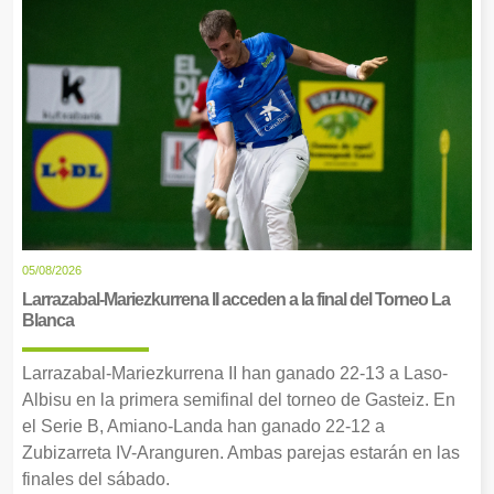
05/08/2026
Larrazabal-Mariezkurrena II acceden a la final del Torneo La
Blanca
Larrazabal-Mariezkurrena II han ganado 22-13 a Laso-
Albisu en la primera semifinal del torneo de Gasteiz. En
el Serie B, Amiano-Landa han ganado 22-12 a
Zubizarreta IV-Aranguren. Ambas parejas estarán en las
finales del sábado.