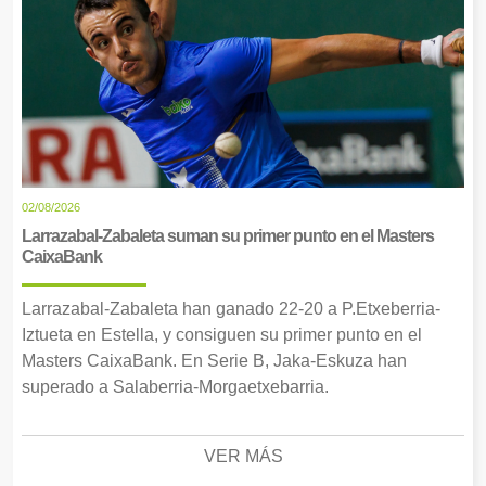
02/08/2026
Larrazabal-Zabaleta suman su primer punto en el Masters
CaixaBank
Larrazabal-Zabaleta han ganado 22-20 a P.Etxeberria-
Iztueta en Estella, y consiguen su primer punto en el
Masters CaixaBank. En Serie B, Jaka-Eskuza han
superado a Salaberria-Morgaetxebarria.
VER MÁS