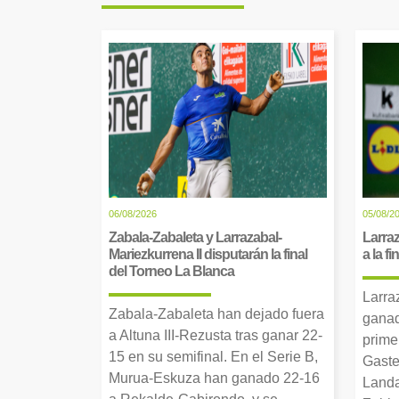
06/08/2026
05/08/2
Zabala-Zabaleta y Larrazabal-
Larraz
Mariezkurrena II disputarán la final
a la f
del Torneo La Blanca
Larra
Zabala-Zabaleta han dejado fuera
ganad
a Altuna III-Rezusta tras ganar 22-
prime
15 en su semifinal. En el Serie B,
Gaste
Murua-Eskuza han ganado 22-16
Landa