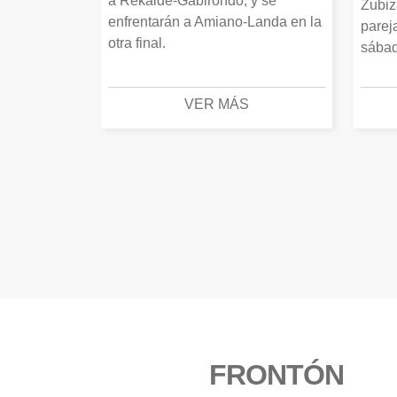
a Rekalde-Gabirondo, y se
Zubiz
enfrentarán a Amiano-Landa en la
parej
otra final.
sábad
VER MÁS
FRONTÓN