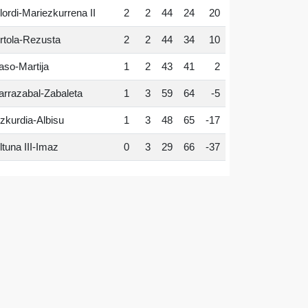
lordi-Mariezkurrena II
2
2
44
24
20
rtola-Rezusta
2
2
44
34
10
aso-Martija
1
2
43
41
2
arrazabal-Zabaleta
1
3
59
64
-5
zkurdia-Albisu
1
3
48
65
-17
ltuna III-Imaz
0
3
29
66
-37