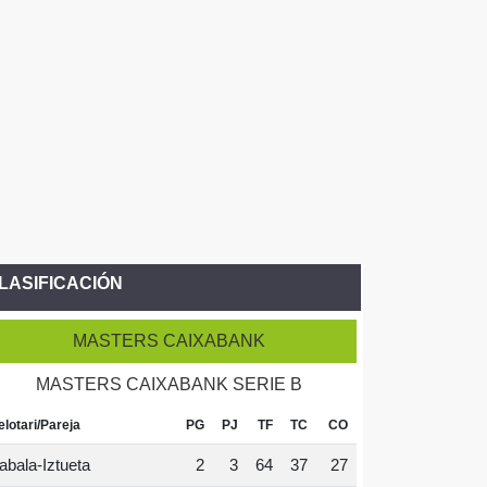
LASIFICACIÓN
MASTERS CAIXABANK
MASTERS CAIXABANK SERIE B
elotari/Pareja
PG
PJ
TF
TC
CO
abala-Iztueta
2
3
64
37
27