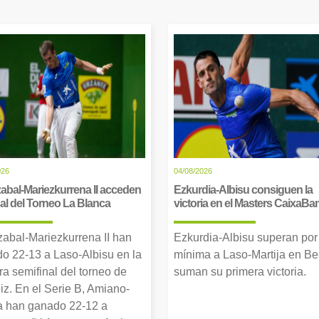
026
04/08/2026
abal-Mariezkurrena II acceden
Ezkurdia-Albisu consiguen la
inal del Torneo La Blanca
victoria en el Masters CaixaBa
zabal-Mariezkurrena II han
Ezkurdia-Albisu superan por
o 22-13 a Laso-Albisu en la
mínima a Laso-Martija en Ber
ra semifinal del torneo de
suman su primera victoria.
iz. En el Serie B, Amiano-
 han ganado 22-12 a