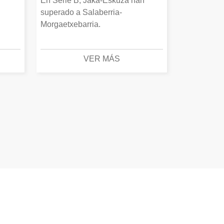
En Serie B, Jaka-Eskuza han
superado a Salaberria-
Morgaetxebarria.
VER MÁS