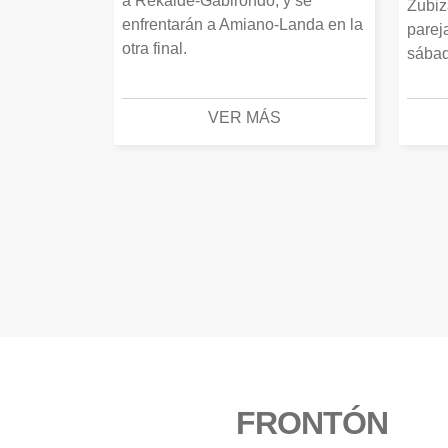
a Rekalde-Gabirondo, y se
Zubiz
enfrentarán a Amiano-Landa en la
parej
otra final.
sábad
VER MÁS
FRONTÓN