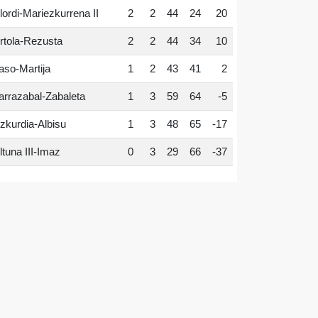
lordi-Mariezkurrena II
2
2
44
24
20
rtola-Rezusta
2
2
44
34
10
aso-Martija
1
2
43
41
2
arrazabal-Zabaleta
1
3
59
64
-5
zkurdia-Albisu
1
3
48
65
-17
ltuna III-Imaz
0
3
29
66
-37