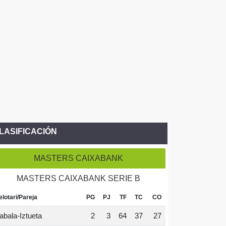
LASIFICACIÓN
MASTERS CAIXABANK
MASTERS CAIXABANK SERIE B
elotari/Pareja
PG
PJ
TF
TC
CO
abala-Iztueta
2
3
64
37
27