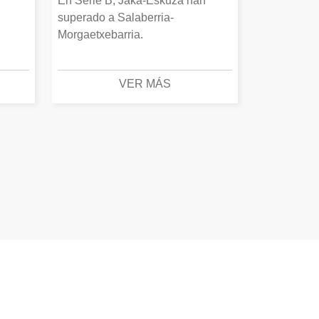
En Serie B, Jaka-Eskuza han
superado a Salaberria-
Morgaetxebarria.
VER MÁS