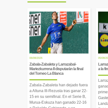
06/08/2026
05/08/2
Zabala-Zabaleta y Larrazabal-
Larraz
Mariezkurrena II disputarán la final
a la f
del Torneo La Blanca
Larra
Zabala-Zabaleta han dejado fuera
ganad
a Altuna III-Rezusta tras ganar 22-
prime
15 en su semifinal. En el Serie B,
Gaste
Murua-Eskuza han ganado 22-16
Landa