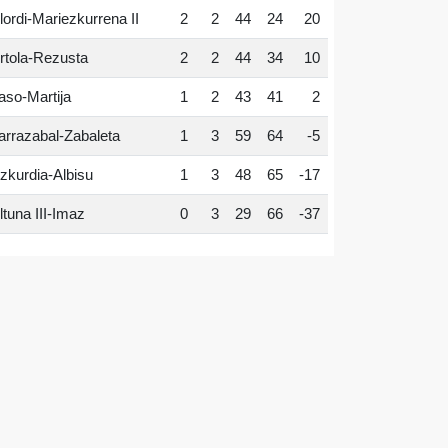
lordi-Mariezkurrena II
2
2
44
24
20
rtola-Rezusta
2
2
44
34
10
aso-Martija
1
2
43
41
2
arrazabal-Zabaleta
1
3
59
64
-5
zkurdia-Albisu
1
3
48
65
-17
ltuna III-Imaz
0
3
29
66
-37