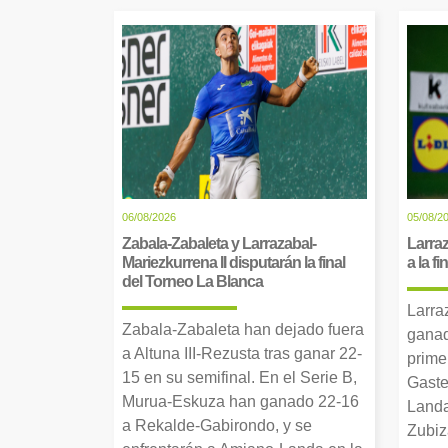
06/08/2026
05/08/2
Zabala-Zabaleta y Larrazabal-
Larraz
Mariezkurrena II disputarán la final
a la f
del Torneo La Blanca
Larra
Zabala-Zabaleta han dejado fuera
ganad
a Altuna III-Rezusta tras ganar 22-
prime
15 en su semifinal. En el Serie B,
Gaste
Murua-Eskuza han ganado 22-16
Landa
a Rekalde-Gabirondo, y se
Zubiz