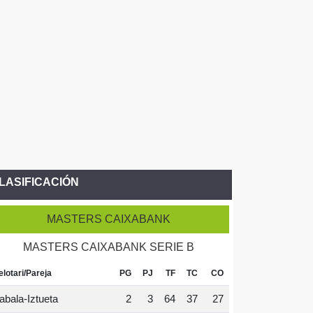
LASIFICACIÓN
MASTERS CAIXABANK
MASTERS CAIXABANK SERIE B
elotari/Pareja
PG
PJ
TF
TC
CO
abala-Iztueta
2
3
64
37
27