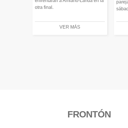
enfrentarán a Amiano-Landa en la
parej
otra final.
sábad
VER MÁS
FRONTÓN