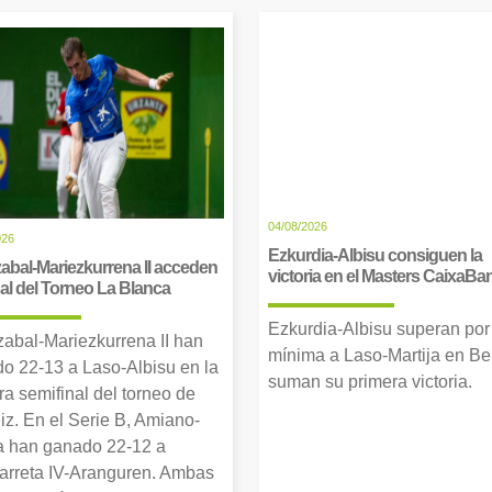
04/08/2026
026
Ezkurdia-Albisu consiguen la
abal-Mariezkurrena II acceden
victoria en el Masters CaixaBa
inal del Torneo La Blanca
Ezkurdia-Albisu superan por
zabal-Mariezkurrena II han
mínima a Laso-Martija en Ber
o 22-13 a Laso-Albisu en la
suman su primera victoria.
ra semifinal del torneo de
iz. En el Serie B, Amiano-
 han ganado 22-12 a
arreta IV-Aranguren. Ambas