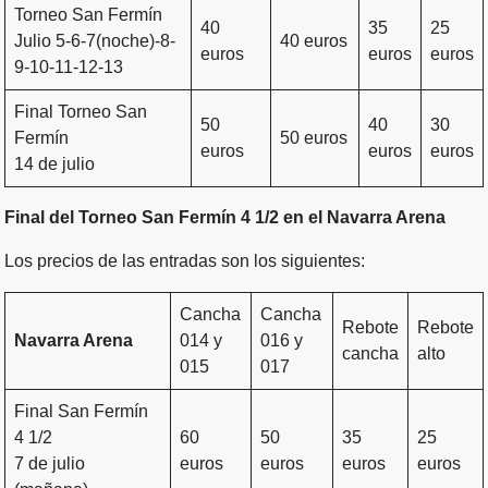
Torneo San Fermín
40
35
25
Julio 5-6-7(noche)-8-
40 euros
euros
euros
euros
9-10-11-12-13
Final Torneo San
50
40
30
Fermín
50 euros
euros
euros
euros
14 de julio
Final del Torneo San Fermín 4 1/2 en el Navarra Arena
Los precios de las entradas son los siguientes:
Cancha
Cancha
Rebote
Rebote
Navarra Arena
014 y
016 y
cancha
alto
015
017
Final San Fermín
4 1/2
60
50
35
25
7 de julio
euros
euros
euros
euros