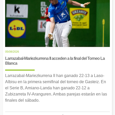
05/08/2026
Larrazabal-Mariezkurrena II acceden a la final del Torneo La
Blanca
Larrazabal-Mariezkurrena II han ganado 22-13 a Laso-
Albisu en la primera semifinal del torneo de Gasteiz. En
el Serie B, Amiano-Landa han ganado 22-12 a
Zubizarreta IV-Aranguren. Ambas parejas estarán en las
finales del sábado.