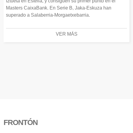
Iztueta en Estella, y consiguen su primer punto en el
Masters CaixaBank. En Serie B, Jaka-Eskuza han
superado a Salaberria-Morgaetxebarria.
VER MÁS
FRONTÓN