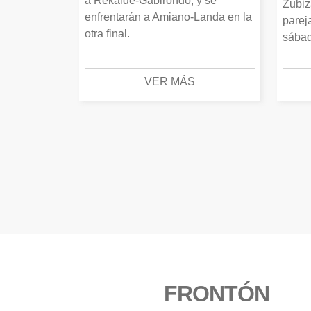
a Rekalde-Gabirondo, y se
Zubiz
enfrentarán a Amiano-Landa en la
parej
otra final.
sábad
VER MÁS
FRONTÓN