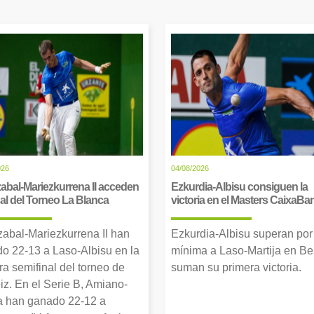
026
04/08/2026
abal-Mariezkurrena II acceden
Ezkurdia-Albisu consiguen la
inal del Torneo La Blanca
victoria en el Masters CaixaBa
zabal-Mariezkurrena II han
Ezkurdia-Albisu superan por
o 22-13 a Laso-Albisu en la
mínima a Laso-Martija en Ber
ra semifinal del torneo de
suman su primera victoria.
iz. En el Serie B, Amiano-
 han ganado 22-12 a