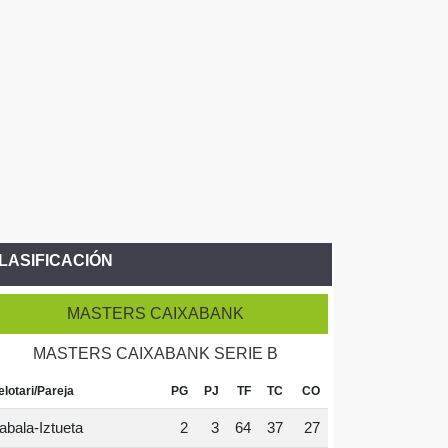
LASIFICACIÓN
MASTERS CAIXABANK
MASTERS CAIXABANK SERIE B
elotari/Pareja
PG
PJ
TF
TC
CO
abala-Iztueta
2
3
64
37
27