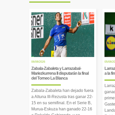
06/08/2026
05/08/2
Zabala-Zabaleta y Larrazabal-
Larraz
Mariezkurrena II disputarán la final
a la f
del Torneo La Blanca
Larra
Zabala-Zabaleta han dejado fuera
ganad
a Altuna III-Rezusta tras ganar 22-
prime
15 en su semifinal. En el Serie B,
Gaste
Murua-Eskuza han ganado 22-16
Landa