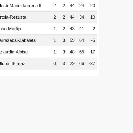
lordi-Mariezkurrena II
2
2
44
24
20
rtola-Rezusta
2
2
44
34
10
aso-Martija
1
2
43
41
2
arrazabal-Zabaleta
1
3
59
64
-5
zkurdia-Albisu
1
3
48
65
-17
ltuna III-Imaz
0
3
29
66
-37