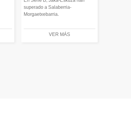
En Serie B, Jaka-Eskuza han
superado a Salaberria-
Morgaetxebarria.
VER MÁS