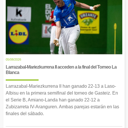
05/08/2026
Larrazabal-Mariezkurrena II acceden a la final del Torneo La
Blanca
Larrazabal-Mariezkurrena II han ganado 22-13 a Laso-
Albisu en la primera semifinal del torneo de Gasteiz. En
el Serie B, Amiano-Landa han ganado 22-12 a
Zubizarreta IV-Aranguren. Ambas parejas estarán en las
finales del sábado.