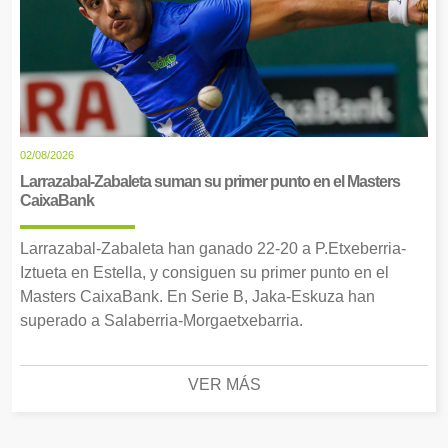
02/08/2026
Larrazabal-Zabaleta suman su primer punto en el Masters
CaixaBank
Larrazabal-Zabaleta han ganado 22-20 a P.Etxeberria-
Iztueta en Estella, y consiguen su primer punto en el
Masters CaixaBank. En Serie B, Jaka-Eskuza han
superado a Salaberria-Morgaetxebarria.
VER MÁS