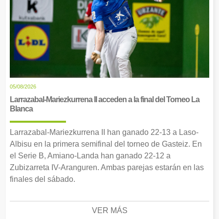
05/08/2026
Larrazabal-Mariezkurrena II acceden a la final del Torneo La
Blanca
Larrazabal-Mariezkurrena II han ganado 22-13 a Laso-
Albisu en la primera semifinal del torneo de Gasteiz. En
el Serie B, Amiano-Landa han ganado 22-12 a
Zubizarreta IV-Aranguren. Ambas parejas estarán en las
finales del sábado.
VER MÁS