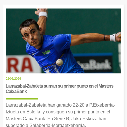
02/08/2026
Larrazabal-Zabaleta suman su primer punto en el Masters
CaixaBank
Larrazabal-Zabaleta han ganado 22-20 a P.Etxeberria-
Iztueta en Estella, y consiguen su primer punto en el
Masters CaixaBank. En Serie B, Jaka-Eskuza han
superado a Salaberria-Morgaetxebarria.