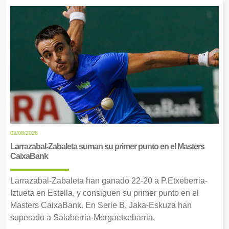
02/08/2026
Larrazabal-Zabaleta suman su primer punto en el Masters
CaixaBank
Larrazabal-Zabaleta han ganado 22-20 a P.Etxeberria-
Iztueta en Estella, y consiguen su primer punto en el
Masters CaixaBank. En Serie B, Jaka-Eskuza han
superado a Salaberria-Morgaetxebarria.