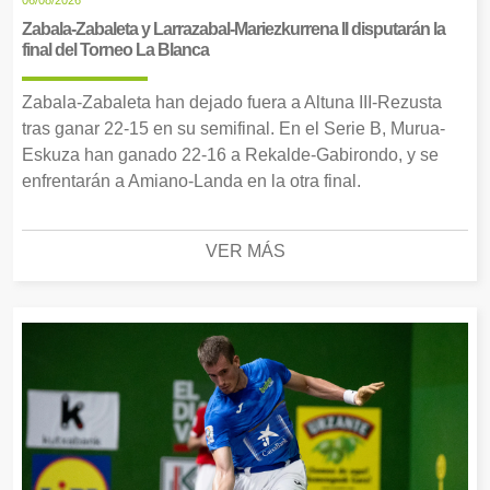
06/08/2026
Zabala-Zabaleta y Larrazabal-Mariezkurrena II disputarán la
final del Torneo La Blanca
Zabala-Zabaleta han dejado fuera a Altuna III-Rezusta
tras ganar 22-15 en su semifinal. En el Serie B, Murua-
Eskuza han ganado 22-16 a Rekalde-Gabirondo, y se
enfrentarán a Amiano-Landa en la otra final.
VER MÁS