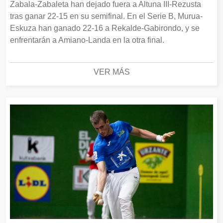
Zabala-Zabaleta han dejado fuera a Altuna III-Rezusta
tras ganar 22-15 en su semifinal. En el Serie B, Murua-
Eskuza han ganado 22-16 a Rekalde-Gabirondo, y se
enfrentarán a Amiano-Landa en la otra final.
VER MÁS