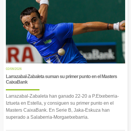
02/08/2026
Larrazabal-Zabaleta suman su primer punto en el Masters
CaixaBank
Larrazabal-Zabaleta han ganado 22-20 a P.Etxeberria-
Iztueta en Estella, y consiguen su primer punto en el
Masters CaixaBank. En Serie B, Jaka-Eskuza han
superado a Salaberria-Morgaetxebarria.