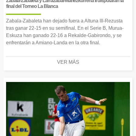
Zabala-Zabaleta y Larrazabal-Mariezkurrena II disputarán la
final del Torneo La Blanca
Zabala-Zabaleta han dejado fuera a Altuna III-Rezusta
tras ganar 22-15 en su semifinal. En el Serie B, Murua-
Eskuza han ganado 22-16 a Rekalde-Gabirondo, y se
enfrentarán a Amiano-Landa en la otra final.
VER MÁS