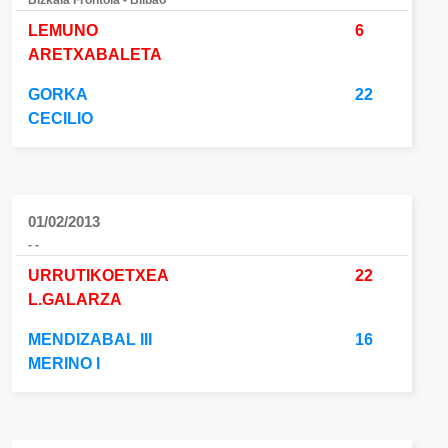
Bizkaia Frontoia - Bilbao
LEMUNO
6
ARETXABALETA
GORKA
22
CECILIO
01/02/2013
- -
URRUTIKOETXEA
22
L.GALARZA
MENDIZABAL III
16
MERINO I