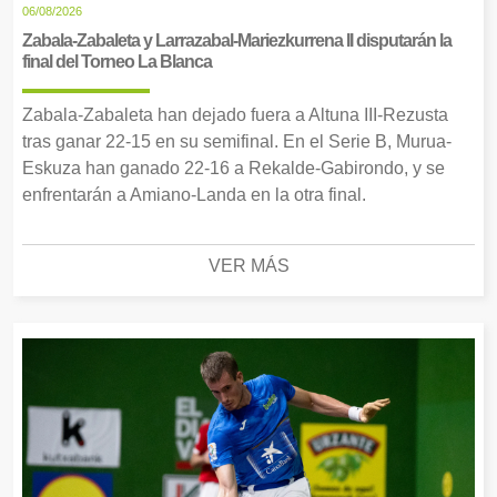
06/08/2026
Zabala-Zabaleta y Larrazabal-Mariezkurrena II disputarán la
final del Torneo La Blanca
Zabala-Zabaleta han dejado fuera a Altuna III-Rezusta
tras ganar 22-15 en su semifinal. En el Serie B, Murua-
Eskuza han ganado 22-16 a Rekalde-Gabirondo, y se
enfrentarán a Amiano-Landa en la otra final.
VER MÁS