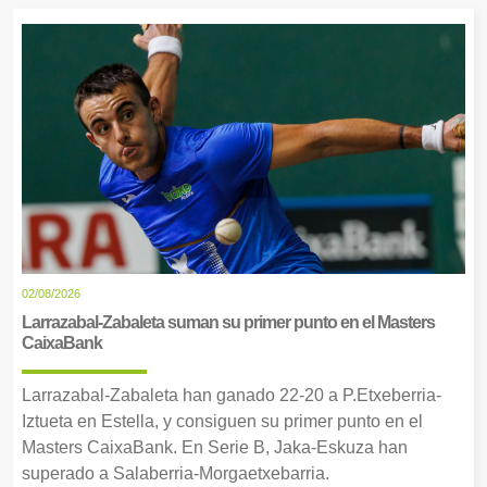
02/08/2026
Larrazabal-Zabaleta suman su primer punto en el Masters
CaixaBank
Larrazabal-Zabaleta han ganado 22-20 a P.Etxeberria-
Iztueta en Estella, y consiguen su primer punto en el
Masters CaixaBank. En Serie B, Jaka-Eskuza han
superado a Salaberria-Morgaetxebarria.