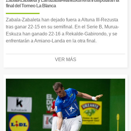
Zabala-Zabaleta y Larrazabal-Mariezkurrena II disputarán la
final del Torneo La Blanca
Zabala-Zabaleta han dejado fuera a Altuna III-Rezusta
tras ganar 22-15 en su semifinal. En el Serie B, Murua-
Eskuza han ganado 22-16 a Rekalde-Gabirondo, y se
enfrentarán a Amiano-Landa en la otra final.
VER MÁS