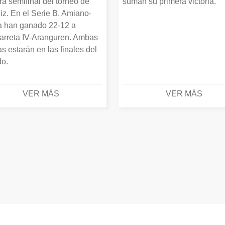
ra semifinal del torneo de
suman su primera victoria.
iz. En el Serie B, Amiano-
 han ganado 22-12 a
arreta IV-Aranguren. Ambas
as estarán en las finales del
o.
VER MÁS
VER MÁS