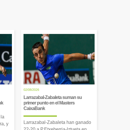
02/08/2026
Larrazabal-Zabaleta suman su
nk
primer punto en el Masters
CaixaBank
 la
Larrazabal-Zabaleta han ganado
a, y
22-20 a P.Etxeberria-Iztueta en