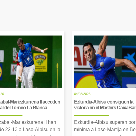
026
04/08/2026
abal-Mariezkurrena II acceden
Ezkurdia-Albisu consiguen la
inal del Torneo La Blanca
victoria en el Masters CaixaBa
zabal-Mariezkurrena II han
Ezkurdia-Albisu superan por
o 22-13 a Laso-Albisu en la
mínima a Laso-Martija en Ber