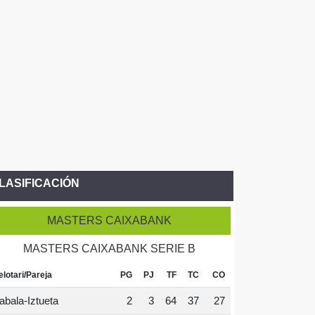
LASIFICACIÓN
MASTERS CAIXABANK
MASTERS CAIXABANK SERIE B
elotari/Pareja
PG
PJ
TF
TC
CO
abala-Iztueta
2
3
64
37
27