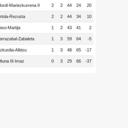
lordi-Mariezkurrena II
2
2
44
24
20
rtola-Rezusta
2
2
44
34
10
aso-Martija
1
2
43
41
2
arrazabal-Zabaleta
1
3
59
64
-5
zkurdia-Albisu
1
3
48
65
-17
ltuna III-Imaz
0
3
29
66
-37