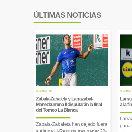
ÚLTIMAS NOTICIAS
06/08/2026
05/08/2
Zabala-Zabaleta y Larrazabal-
Larraz
Mariezkurrena II disputarán la final
a la f
del Torneo La Blanca
Larra
Zabala-Zabaleta han dejado fuera
ganad
a Altuna III-Rezusta tras ganar 22-