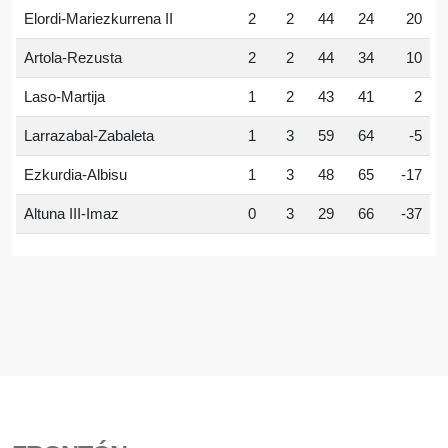
Elordi-Mariezkurrena II
2
2
44
24
20
Artola-Rezusta
2
2
44
34
10
Laso-Martija
1
2
43
41
2
Larrazabal-Zabaleta
1
3
59
64
-5
Ezkurdia-Albisu
1
3
48
65
-17
Altuna III-Imaz
0
3
29
66
-37