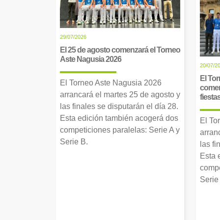
29/07/2026
El 25 de agosto comenzará el Torneo
Aste Nagusia 2026
20/07/2
El Tor
El Torneo Aste Nagusia 2026
comen
arrancará el martes 25 de agosto y
fiesta
las finales se disputarán el día 28.
Esta edición también acogerá dos
El To
competiciones paralelas: Serie A y
arran
Serie B.
las fi
Esta 
compe
Serie