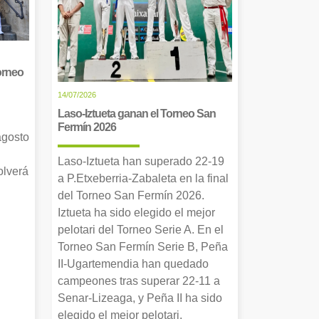
orneo
14/07/2026
Laso-Iztueta ganan el Torneo San
Fermín 2026
agosto
Laso-Iztueta han superado 22-19
olverá
a P.Etxeberria-Zabaleta en la final
del Torneo San Fermín 2026.
Iztueta ha sido elegido el mejor
pelotari del Torneo Serie A. En el
Torneo San Fermín Serie B, Peña
II-Ugartemendia han quedado
campeones tras superar 22-11 a
Senar-Lizeaga, y Peña II ha sido
elegido el mejor pelotari.