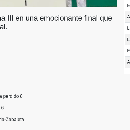
E
a III en una emocionante final que
A
al.
L
L
E
A
a perdido 8
 6
ria-Zabaleta