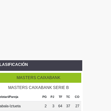
LASIFICACIÓN
MASTERS CAIXABANK
MASTERS CAIXABANK SERIE B
elotari/Pareja
PG
PJ
TF
TC
CO
abala-Iztueta
2
3
64
37
27