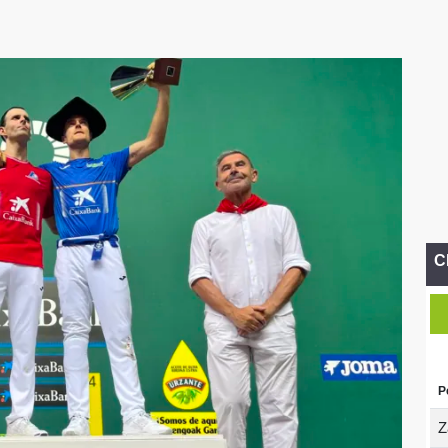
C
P
Z