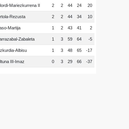
lordi-Mariezkurrena II
2
2
44
24
20
rtola-Rezusta
2
2
44
34
10
aso-Martija
1
2
43
41
2
arrazabal-Zabaleta
1
3
59
64
-5
zkurdia-Albisu
1
3
48
65
-17
ltuna III-Imaz
0
3
29
66
-37