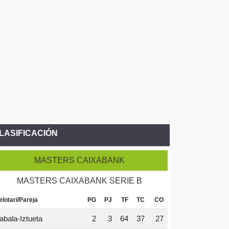
LASIFICACIÓN
MASTERS CAIXABANK
MASTERS CAIXABANK SERIE B
elotari/Pareja
PG
PJ
TF
TC
CO
abala-Iztueta
2
3
64
37
27