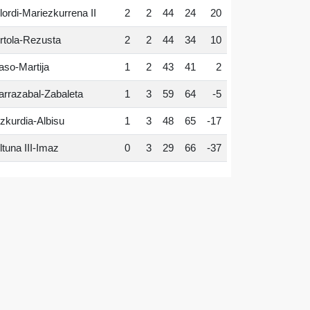
lordi-Mariezkurrena II
2
2
44
24
20
rtola-Rezusta
2
2
44
34
10
aso-Martija
1
2
43
41
2
arrazabal-Zabaleta
1
3
59
64
-5
zkurdia-Albisu
1
3
48
65
-17
ltuna III-Imaz
0
3
29
66
-37