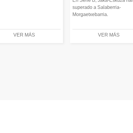
En Serie B, Jaka-Eskuza ha
superado a Salaberria-
Morgaetxebarria.
VER MÁS
VER MÁS