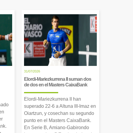
31/07/2026
Elordi-Mariezkurrena II suman dos
de dos en el Masters CaixaBank
Elordi-Mariezkurrena II han
nado
superado 22-6 a Altuna III-Imaz en
en
Oiartzun, y cosechan su segundo
er
punto en el Masters CaixaBank.
nk.
En Serie B, Amiano-Gabirondo