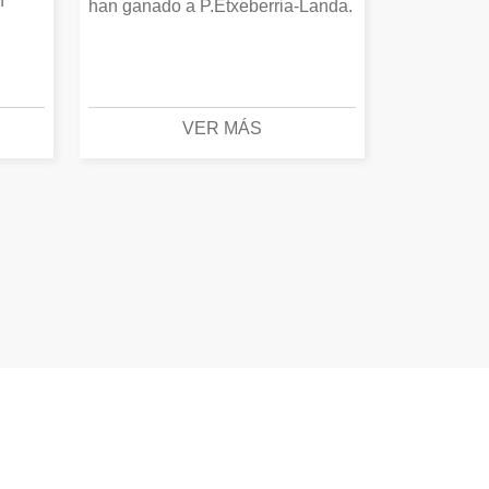
n
han ganado a P.Etxeberria-Landa.
VER MÁS