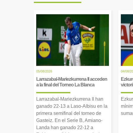
05/08/2026
04/08/2
Larrazabal-Mariezkurrena II acceden
Ezkur
a la final del Torneo La Blanca
victor
Larrazabal-Mariezkurrena II han
Ezkur
ganado 22-13 a Laso-Albisu en la
mínim
primera semifinal del torneo de
suman
Gasteiz. En el Serie B, Amiano-
Landa han ganado 22-12 a