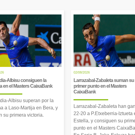
026
02/08/2026
dia-Albisu consiguen la
Larrazabal-Zabaleta suman su
ia en el Masters CaixaBank
primer punto en el Masters
CaixaBank
dia-Albisu superan por la
Larrazabal-Zabaleta han ga
a a Laso-Martija en Bera, y
22-20 a P.Etxeberria-Iztueta 
 su primera victoria.
Estella, y consiguen su prim
punto en el Masters CaixaBa