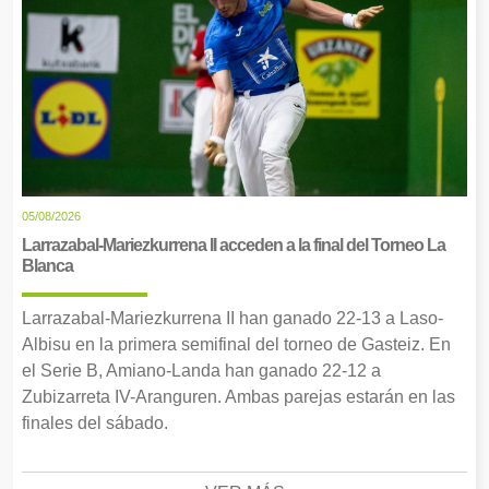
05/08/2026
Larrazabal-Mariezkurrena II acceden a la final del Torneo La
Blanca
Larrazabal-Mariezkurrena II han ganado 22-13 a Laso-
Albisu en la primera semifinal del torneo de Gasteiz. En
el Serie B, Amiano-Landa han ganado 22-12 a
Zubizarreta IV-Aranguren. Ambas parejas estarán en las
finales del sábado.