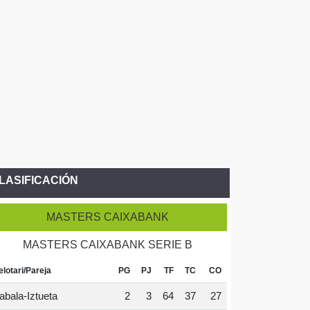
LASIFICACIÓN
MASTERS CAIXABANK
MASTERS CAIXABANK SERIE B
elotari/Pareja
PG
PJ
TF
TC
CO
abala-Iztueta
2
3
64
37
27