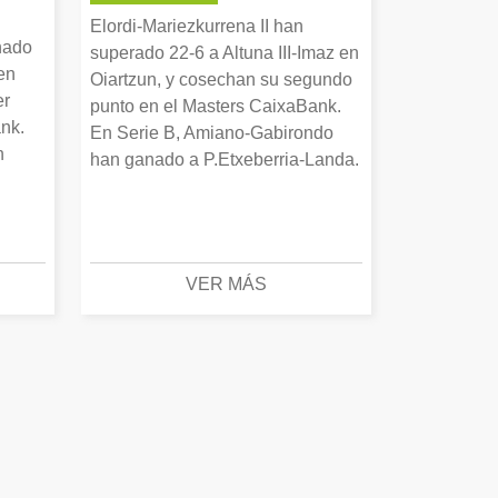
Elordi-Mariezkurrena II han
nado
superado 22-6 a Altuna III-Imaz en
en
Oiartzun, y cosechan su segundo
er
punto en el Masters CaixaBank.
nk.
En Serie B, Amiano-Gabirondo
n
han ganado a P.Etxeberria-Landa.
VER MÁS