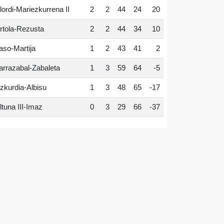
lordi-Mariezkurrena II
2
2
44
24
20
rtola-Rezusta
2
2
44
34
10
aso-Martija
1
2
43
41
2
arrazabal-Zabaleta
1
3
59
64
-5
zkurdia-Albisu
1
3
48
65
-17
ltuna III-Imaz
0
3
29
66
-37