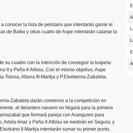
E
A
 conocer la lista de pelotaris que intentarán ganar el
L
 de Baiko y otras cuatro de Aspe intentarán calarse la
L
E
de su cuadro con la intención de conseguir la txapela:
A
a II y Peña II-Albisu. Con el mismo objetivo, Aspe
-Tolosa, Altuna III-Martija y P.Etxeberria-Zabaleta.
erria-Zabaleta darán comienzo a la competición en
nente, el delantero navarro no llegará para la primera
izarnazabal que formará pareja con Aranguren para
o, Artola-Imaz y Peña II-Albisu se medirán en Segura; y
Elezkano II-Martija intentarán sumar su primer punto.