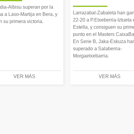
dia-Albisu superan por la
Larrazabal-Zabaleta han ga
a a Laso-Martija en Bera, y
22-20 a P.Etxeberria-Iztueta 
 su primera victoria.
Estella, y consiguen su prim
punto en el Masters CaixaBa
En Serie B, Jaka-Eskuza ha
superado a Salaberria-
Morgaetxebarria.
VER MÁS
VER MÁS