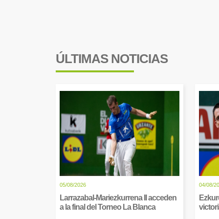
ÚLTIMAS NOTICIAS
05/08/2026
04/08/2
Larrazabal-Mariezkurrena II acceden
Ezkur
a la final del Torneo La Blanca
victor