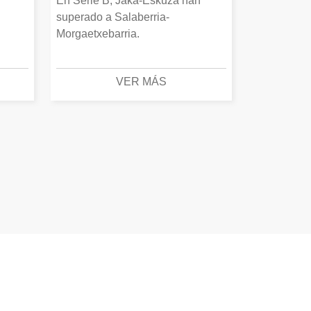
En Serie B, Jaka-Eskuza han
superado a Salaberria-
Morgaetxebarria.
VER MÁS