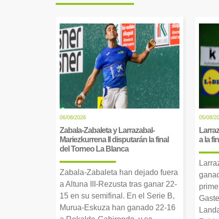
06/08/2026
05/08/2
Zabala-Zabaleta y Larrazabal-
Larraz
Mariezkurrena II disputarán la final
a la f
del Torneo La Blanca
Larra
Zabala-Zabaleta han dejado fuera
ganad
a Altuna III-Rezusta tras ganar 22-
prime
15 en su semifinal. En el Serie B,
Gaste
Murua-Eskuza han ganado 22-16
Landa