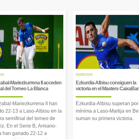
026
04/08/2026
abal-Mariezkurrena II acceden
Ezkurdia-Albisu consiguen la
inal del Torneo La Blanca
victoria en el Masters CaixaBa
zabal-Mariezkurrena II han
Ezkurdia-Albisu superan por
o 22-13 a Laso-Albisu en la
mínima a Laso-Martija en Ber
ra semifinal del torneo de
suman su primera victoria.
iz. En el Serie B, Amiano-
 han ganado 22-12 a