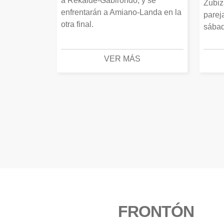
a Rekalde-Gabirondo, y se
Zubiz
enfrentarán a Amiano-Landa en la
parej
otra final.
sábad
VER MÁS
FRONTÓN