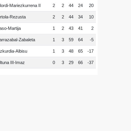
lordi-Mariezkurrena II
2
2
44
24
20
rtola-Rezusta
2
2
44
34
10
aso-Martija
1
2
43
41
2
arrazabal-Zabaleta
1
3
59
64
-5
zkurdia-Albisu
1
3
48
65
-17
ltuna III-Imaz
0
3
29
66
-37