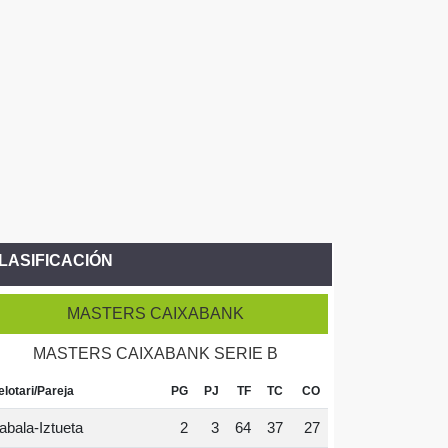
LASIFICACIÓN
MASTERS CAIXABANK
MASTERS CAIXABANK SERIE B
elotari/Pareja
PG
PJ
TF
TC
CO
abala-Iztueta
2
3
64
37
27