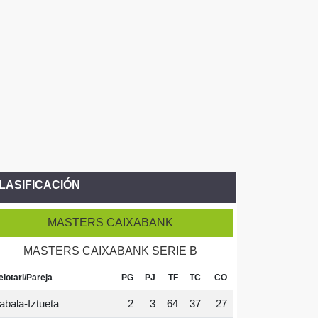
LASIFICACIÓN
MASTERS CAIXABANK
MASTERS CAIXABANK SERIE B
elotari/Pareja
PG
PJ
TF
TC
CO
abala-Iztueta
2
3
64
37
27