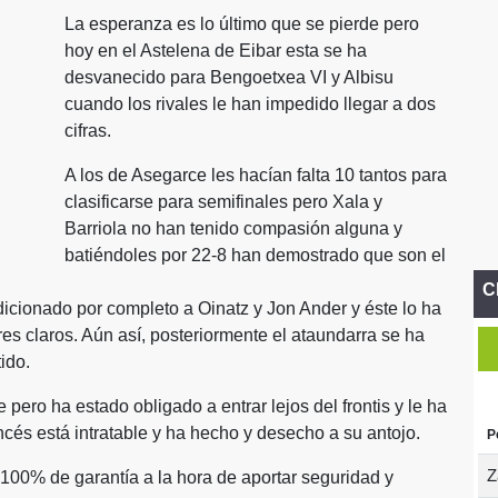
La esperanza es lo último que se pierde pero
hoy en el Astelena de Eibar esta se ha
desvanecido para Bengoetxea VI y Albisu
cuando los rivales le han impedido llegar a dos
cifras.
A los de Asegarce les hacían falta 10 tantos para
clasificarse para semifinales pero Xala y
Barriola no han tenido compasión alguna y
batiéndoles por 22-8 han demostrado que son el
C
icionado por completo a Oinatz y Jon Ander y éste lo ha
res claros. Aún así, posteriormente el ataundarra se ha
ido.
pero ha estado obligado a entrar lejos del frontis y le ha
cés está intratable y ha hecho y desecho a su antojo.
P
Z
n 100% de garantía a la hora de aportar seguridad y