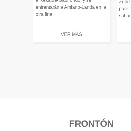
a Rekalde-Gabirondo, y se
Zubiz
enfrentarán a Amiano-Landa en la
parej
otra final.
sábad
VER MÁS
FRONTÓN