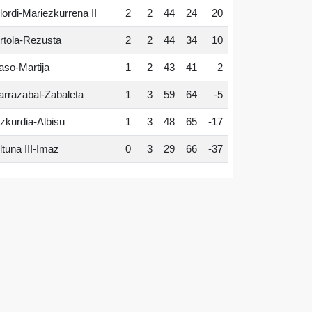
lordi-Mariezkurrena II
2
2
44
24
20
rtola-Rezusta
2
2
44
34
10
aso-Martija
1
2
43
41
2
arrazabal-Zabaleta
1
3
59
64
-5
zkurdia-Albisu
1
3
48
65
-17
ltuna III-Imaz
0
3
29
66
-37