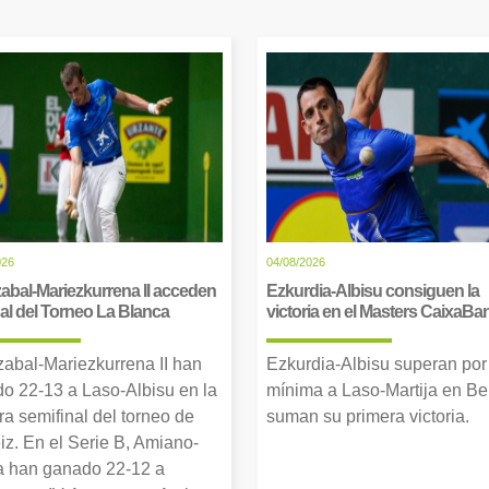
026
04/08/2026
abal-Mariezkurrena II acceden
Ezkurdia-Albisu consiguen la
inal del Torneo La Blanca
victoria en el Masters CaixaBa
zabal-Mariezkurrena II han
Ezkurdia-Albisu superan por
o 22-13 a Laso-Albisu en la
mínima a Laso-Martija en Ber
ra semifinal del torneo de
suman su primera victoria.
iz. En el Serie B, Amiano-
 han ganado 22-12 a