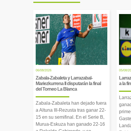
06/08/2026
05/08/2
Zabala-Zabaleta y Larrazabal-
Larraz
Mariezkurrena II disputarán la final
a la f
del Torneo La Blanca
Larra
Zabala-Zabaleta han dejado fuera
ganad
a Altuna III-Rezusta tras ganar 22-
prime
15 en su semifinal. En el Serie B,
Gaste
Murua-Eskuza han ganado 22-16
Landa