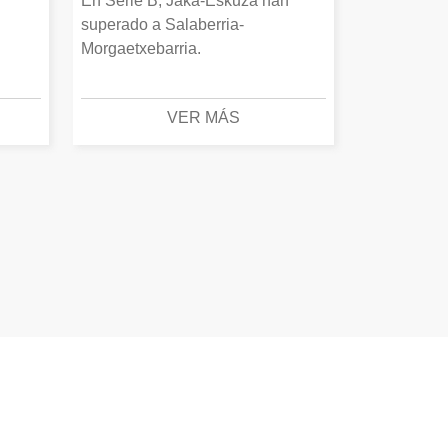
En Serie B, Jaka-Eskuza han
superado a Salaberria-
Morgaetxebarria.
VER MÁS