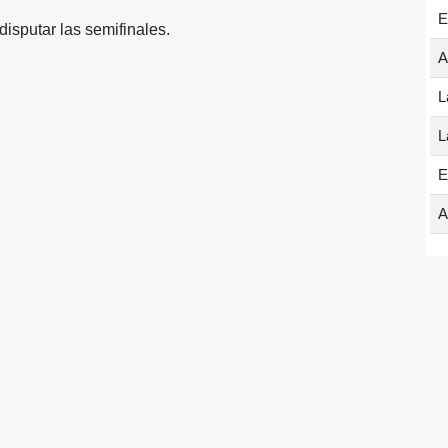
E
isputar las semifinales.
A
L
L
E
A