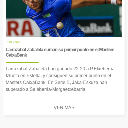
02/08/2026
Larrazabal-Zabaleta suman su primer punto en el Masters
CaixaBank
Larrazabal-Zabaleta han ganado 22-20 a P.Etxeberria-
Iztueta en Estella, y consiguen su primer punto en el
Masters CaixaBank. En Serie B, Jaka-Eskuza han
superado a Salaberria-Morgaetxebarria.
VER MÁS