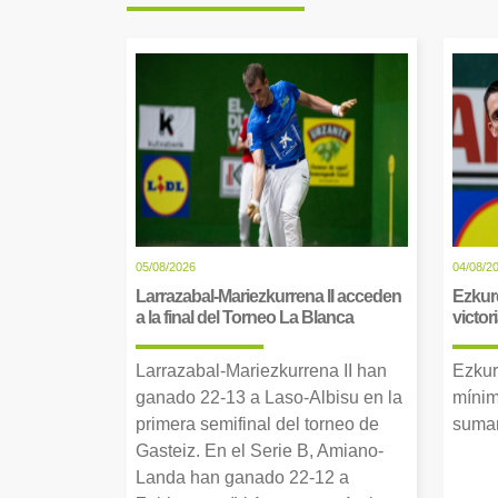
05/08/2026
04/08/2
Larrazabal-Mariezkurrena II acceden
Ezkur
a la final del Torneo La Blanca
victor
Larrazabal-Mariezkurrena II han
Ezkur
ganado 22-13 a Laso-Albisu en la
mínim
primera semifinal del torneo de
suman
Gasteiz. En el Serie B, Amiano-
Landa han ganado 22-12 a