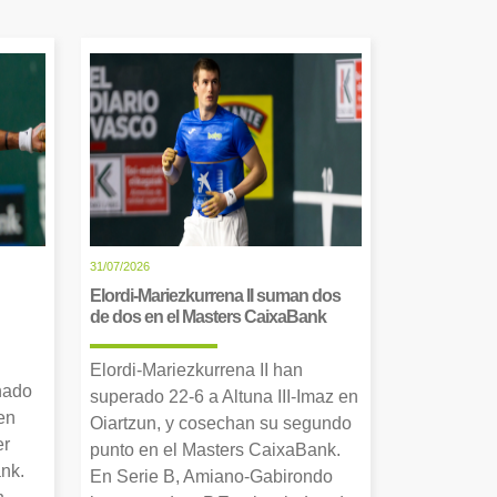
31/07/2026
Elordi-Mariezkurrena II suman dos
de dos en el Masters CaixaBank
Elordi-Mariezkurrena II han
nado
superado 22-6 a Altuna III-Imaz en
en
Oiartzun, y cosechan su segundo
er
punto en el Masters CaixaBank.
nk.
En Serie B, Amiano-Gabirondo