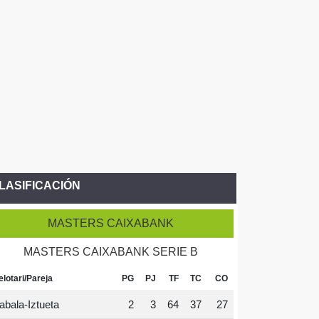
LASIFICACIÓN
MASTERS CAIXABANK
MASTERS CAIXABANK SERIE B
elotari/Pareja
PG
PJ
TF
TC
CO
abala-Iztueta
2
3
64
37
27