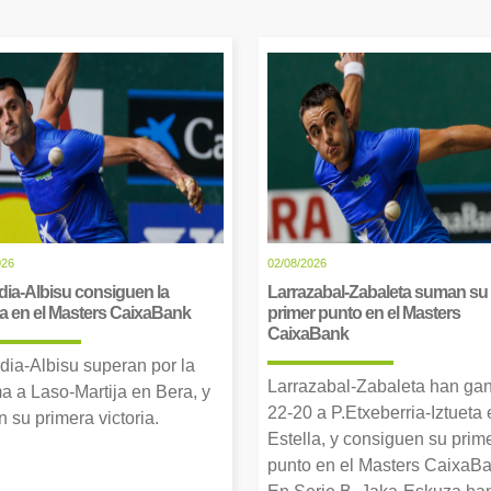
026
02/08/2026
dia-Albisu consiguen la
Larrazabal-Zabaleta suman su
ia en el Masters CaixaBank
primer punto en el Masters
CaixaBank
dia-Albisu superan por la
Larrazabal-Zabaleta han ga
a a Laso-Martija en Bera, y
22-20 a P.Etxeberria-Iztueta 
 su primera victoria.
Estella, y consiguen su prim
punto en el Masters CaixaBa