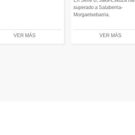
En Serie B, Jaka-Eskuza ha
superado a Salaberria-
Morgaetxebarria.
VER MÁS
VER MÁS