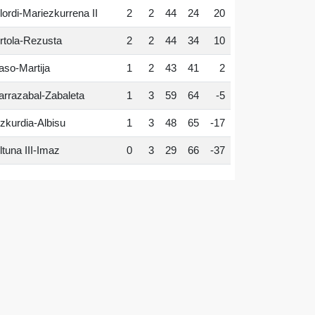
lordi-Mariezkurrena II
2
2
44
24
20
rtola-Rezusta
2
2
44
34
10
aso-Martija
1
2
43
41
2
arrazabal-Zabaleta
1
3
59
64
-5
zkurdia-Albisu
1
3
48
65
-17
ltuna III-Imaz
0
3
29
66
-37