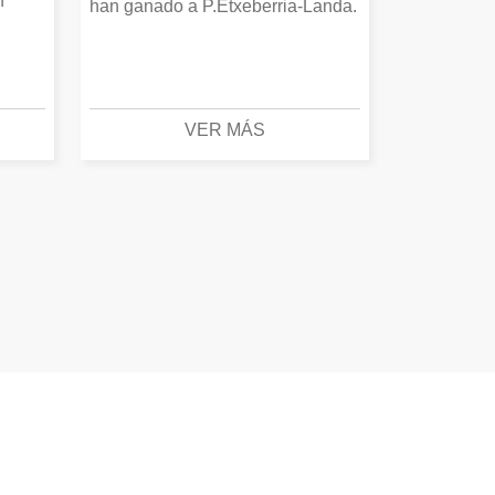
n
han ganado a P.Etxeberria-Landa.
VER MÁS