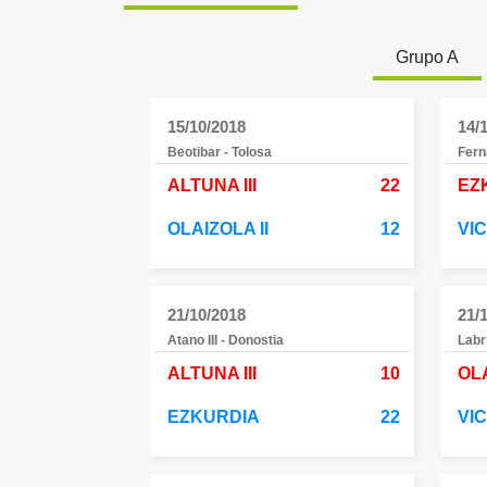
Grupo A
15/10/2018
14/
Beotibar - Tolosa
Fern
ALTUNA III
22
EZ
OLAIZOLA II
12
VI
21/10/2018
21/
Atano III - Donostia
Labr
ALTUNA III
10
OLA
EZKURDIA
22
VI