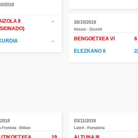
10/2018
IZOLA II
-
26/10/2018
ESIONADO)
Intxaur - Zizurkil
BENGOETXEA VI
6
KURDIA
-
ELEZKANO II
2
/2018
03/11/2018
 Frontoia - Bilbao
Labrit - Pamplona
UTIKOETXEA
19
ALTUNA III