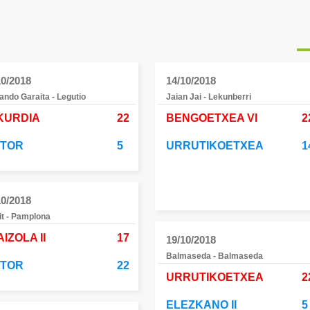
10/2018
14/10/2018
ando Garaita - Legutio
Jaian Jai - Lekunberri
KURDIA
22
BENGOETXEA VI
2
CTOR
5
URRUTIKOETXEA
1
10/2018
it - Pamplona
IZOLA II
17
19/10/2018
Balmaseda - Balmaseda
CTOR
22
URRUTIKOETXEA
2
ELEZKANO II
5