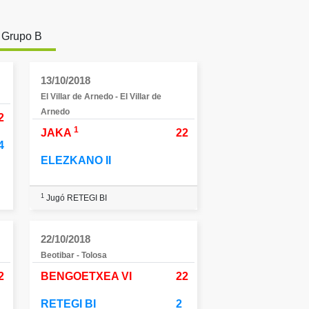
Grupo B
13/10/2018
El Villar de Arnedo - El Villar de
Arnedo
2
1
JAKA
22
4
ELEZKANO II
1
Jugó RETEGI BI
22/10/2018
Beotibar - Tolosa
2
BENGOETXEA VI
22
RETEGI BI
2