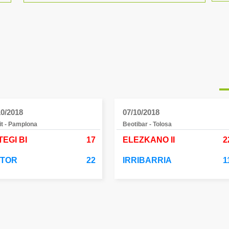
10/2018
07/10/2018
it - Pamplona
Beotibar - Tolosa
EGI BI
17
ELEZKANO II
2
CTOR
22
IRRIBARRIA
1