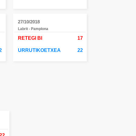
27/10/2018
Labrit - Pamplona
RETEGI BI
17
2
URRUTIKOETXEA
22
22