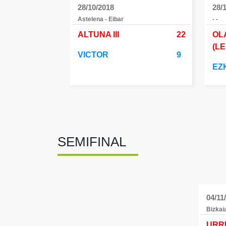
28/10/2018
28/
Astelena - Eibar
- -
ALTUNA III
22
OLA
(L
VICTOR
9
EZ
SEMIFINAL
04/11
Bizkaia
URR